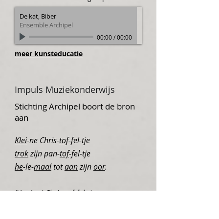
De kat, Biber
Ensemble Archipel
00:00
/
00:00
meer kunsteducatie
Impuls
Muziekonderwijs
Stichting Archipel boort de bron
aan
Klei
-ne Chris-
tof
-fel-tje
trok
zijn pan-
tof
-fel-tje
he
-le-
maal
tot
aan
zijn
oor
.
‘Hm
,’ zei Chris-
tof
-fel-tje,
‘
met
dat pan-
tof
-fel-tje